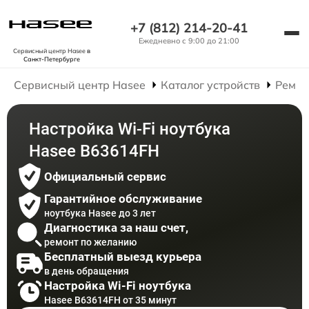
+7 (812) 214-20-41
Ежедневно с 9:00 до 21:00
Сервисный центр Hasee
в
Санкт-Петербурге
Сервисный центр Hasee
Каталог устройств
Ремон
Настройка Wi-Fi ноутбука
Hasee B63614FH
Официальный сервис
Гарантийное обслуживание
ноутбука Hasee до 3 лет
Диагностика за наш счет,
ремонт по желанию
Бесплатный выезд курьера
в день обращения
Настройка Wi-Fi ноутбука
Hasee B63614FH от 35 минут