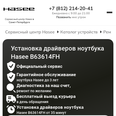
+7 (812) 214-20-41
Ежедневно с 9:00 до 21:00
Позвонить
мне утром
Сервисный центр Hasee
в
Санкт-Петербурге
Сервисный центр Hasee
Каталог устройств
Ремон
Установка драйверов ноутбука
Hasee B63614FH
Официальный сервис
Гарантийное обслуживание
ноутбука Hasee до 3 лет
Диагностика за наш счет,
ремонт по желанию
Бесплатный выезд курьера
в день обращения
Установка драйверов ноутбука
Hasee B63614FH от 35 минут