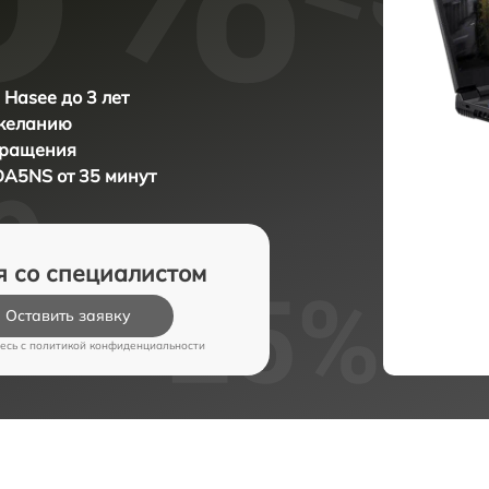
 Hasee до 3 лет
 желанию
бращения
DA5NS от 35 минут
я со специалистом
Оставить заявку
есь c
политикой конфиденциальности